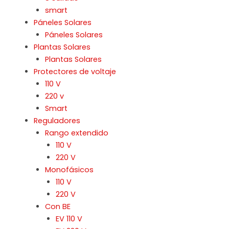
smart
Páneles Solares
Páneles Solares
Plantas Solares
Plantas Solares
Protectores de voltaje
110 V
220 v
Smart
Reguladores
Rango extendido
110 V
220 V
Monofásicos
110 V
220 V
Con BE
EV 110 V