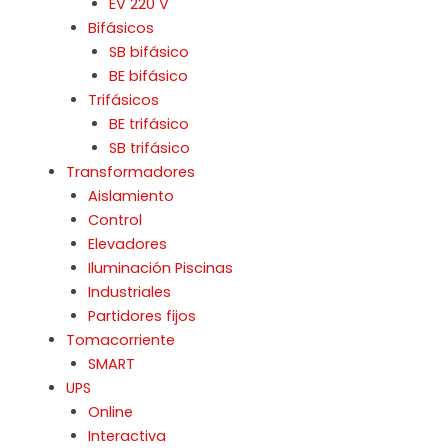
EV 220 V
Bifásicos
SB bifásico
BE bifásico
Trifásicos
BE trifásico
SB trifásico
Transformadores
Aislamiento
Control
Elevadores
Iluminación Piscinas
Industriales
Partidores fijos
Tomacorriente
SMART
UPS
Online
Interactiva