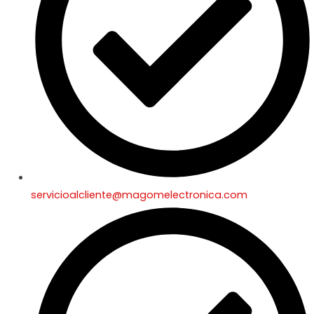
servicioalcliente@magomelectronica.com