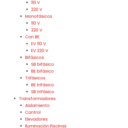
110 V
220 V
Monofásicos
110 V
220 V
Con BE
EV 110 V
EV 220 V
Bifásicos
SB bifásico
BE bifásico
Trifásicos
BE trifásico
SB trifásico
Transformadores
Aislamiento
Control
Elevadores
Iluminación Piscinas