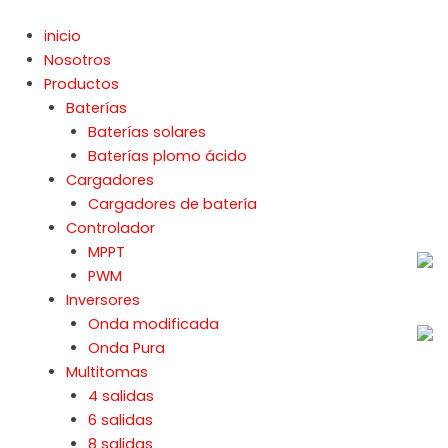
Ir
al
inicio
contenido
Nosotros
Productos
Baterías
Baterías solares
Baterías plomo ácido
Cargadores
Cargadores de batería
Controlador
MPPT
PWM
Inversores
Onda modificada
Onda Pura
Multitomas
4 salidas
6 salidas
8 salidas