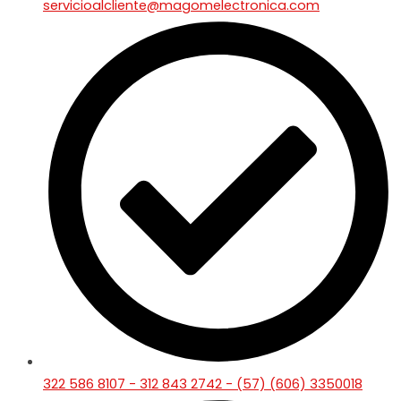
servicioalcliente@magomelectronica.com
322 586 8107 - 312 843 2742 - (57) (606) 3350018