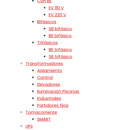
Con BE
EV 110 V
EV 220 V
Bifásicos
SB bifásico
BE bifásico
Trifásicos
BE trifásico
SB trifásico
Transformadores
Aislamiento
Control
Elevadores
Iluminación Piscinas
Industriales
Partidores fijos
Tomacorriente
SMART
UPS