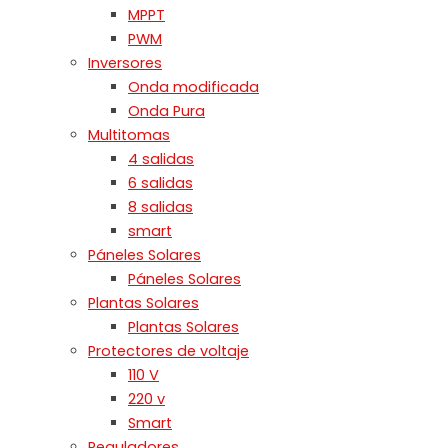
MPPT
PWM
Inversores
Onda modificada
Onda Pura
Multitomas
4 salidas
6 salidas
8 salidas
smart
Páneles Solares
Páneles Solares
Plantas Solares
Plantas Solares
Protectores de voltaje
110 V
220 v
Smart
Reguladores