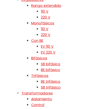
Rango extendido
110 V
220 V
Monofásicos
110 V
220 V
Con BE
EV 110 V
EV 220 V
Bifásicos
SB bifásico
BE bifásico
Trifásicos
BE trifásico
SB trifásico
Transformadores
Aislamiento
Control