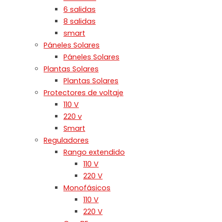
6 salidas
8 salidas
smart
Páneles Solares
Páneles Solares
Plantas Solares
Plantas Solares
Protectores de voltaje
110 V
220 v
Smart
Reguladores
Rango extendido
110 V
220 V
Monofásicos
110 V
220 V