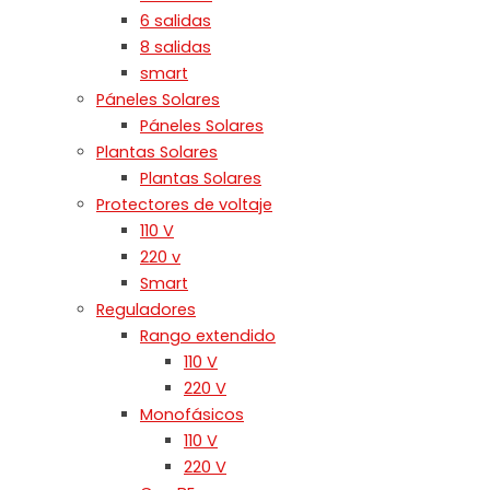
6 salidas
8 salidas
smart
Páneles Solares
Páneles Solares
Plantas Solares
Plantas Solares
Protectores de voltaje
110 V
220 v
Smart
Reguladores
Rango extendido
110 V
220 V
Monofásicos
110 V
220 V