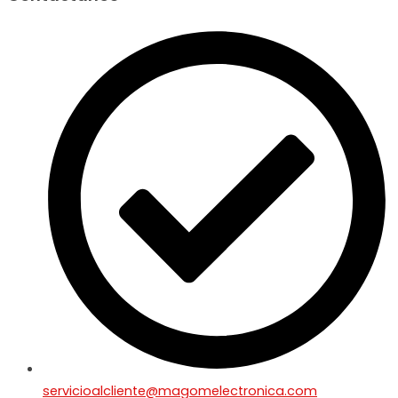
servicioalcliente@magomelectronica.com