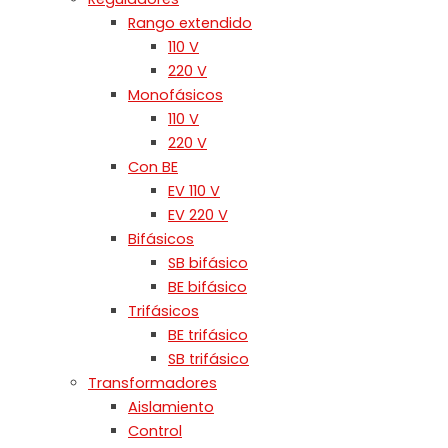
Rango extendido
110 V
220 V
Monofásicos
110 V
220 V
Con BE
EV 110 V
EV 220 V
Bifásicos
SB bifásico
BE bifásico
Trifásicos
BE trifásico
SB trifásico
Transformadores
Aislamiento
Control