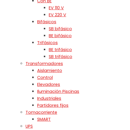
Con BE
EV 110 V
EV 220 V
Bifásicos
SB bifásico
BE bifásico
Trifásicos
BE trifásico
SB trifásico
Transformadores
Aislamiento
Control
Elevadores
Iluminación Piscinas
Industriales
Partidores fijos
Tomacorriente
SMART
UPS