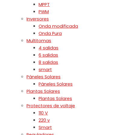
MPPT
PWM
Inversores
Onda modificada
Onda Pura
Multitomas
4 salidas
6 salidas
8 salidas
smart
Páneles Solares
Páneles Solares
Plantas Solares
Plantas Solares
Protectores de voltaje
110 V
220 v
Smart
Reguladores