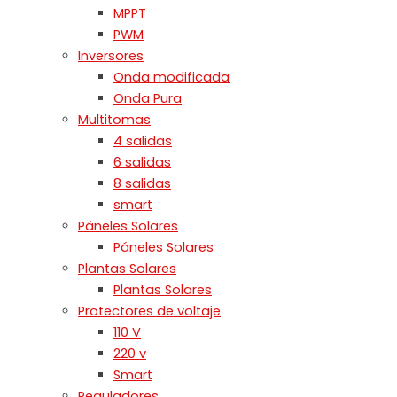
MPPT
PWM
Inversores
Onda modificada
Onda Pura
Multitomas
4 salidas
6 salidas
8 salidas
smart
Páneles Solares
Páneles Solares
Plantas Solares
Plantas Solares
Protectores de voltaje
110 V
220 v
Smart
Reguladores