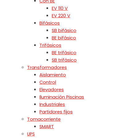
Con BE
EV 110 V
EV 220 V
Bifásicos
SB bifásico
BE bifásico
Trifásicos
BE trifásico
SB trifásico
Transformadores
Aislamiento
Control
Elevadores
Iluminación Piscinas
Industriales
Partidores fijos
Tomacorriente
SMART
UPS