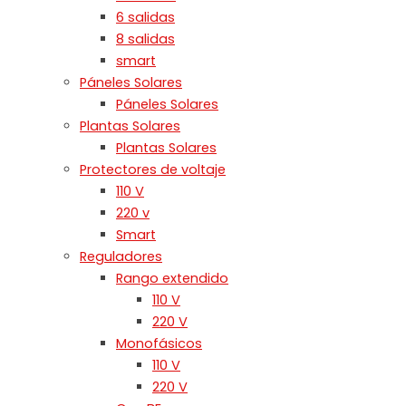
6 salidas
8 salidas
smart
Páneles Solares
Páneles Solares
Plantas Solares
Plantas Solares
Protectores de voltaje
110 V
220 v
Smart
Reguladores
Rango extendido
110 V
220 V
Monofásicos
110 V
220 V