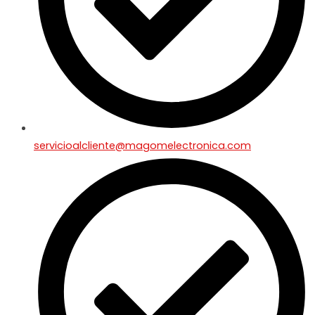
servicioalcliente@magomelectronica.com