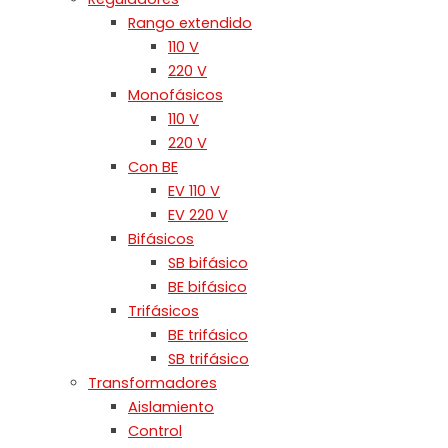
Rango extendido
110 V
220 V
Monofásicos
110 V
220 V
Con BE
EV 110 V
EV 220 V
Bifásicos
SB bifásico
BE bifásico
Trifásicos
BE trifásico
SB trifásico
Transformadores
Aislamiento
Control