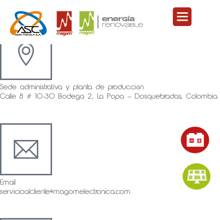
Ir
Menu
al
contenido
Sede administrativa y planta de producción
Calle 8 # 10-30 Bodega 2, La Popa – Dosquebradas, Colombia
Email
servicioalcliente@magomelectronica.com