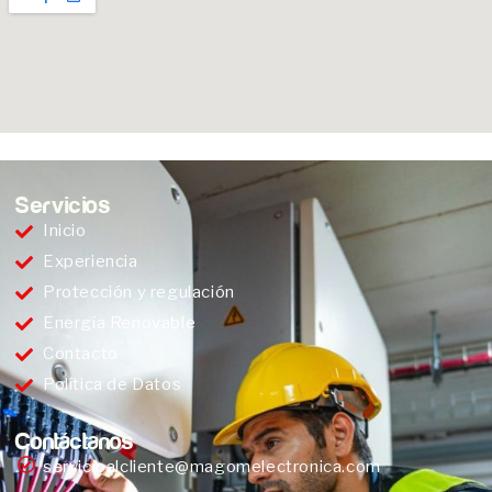
Servicios
Inicio
Experiencia
Protección y regulación
Energía Renovable
Contacto
Política de Datos
Contáctanos
servicioalcliente@magomelectronica.com