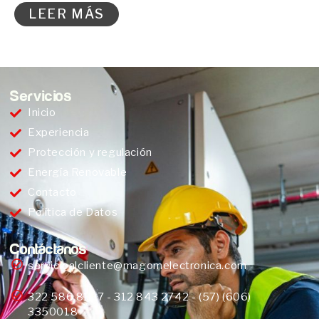
LEER MÁS
Servicios
Inicio
Experiencia
Protección y regulación
Energía Renovable
Contacto
Política de Datos
Contáctanos
servicioalcliente@magomelectronica.com
322 586 8107 - 312 843 2742 - (57) (606)
3350018