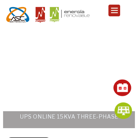
Ir
Menu
al
contenido
Regresar
UPS ONLINE 15KVA THREE-PHASE