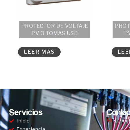
PROTECTOR DE VOLTAJE
PROT
PV 3 TOMAS USB
P
LEER MÁS
LEE
Servicios
Contác
Inicio
servic
Experiencia