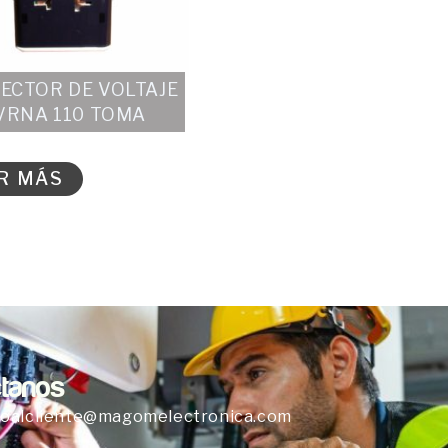
ECTOR DE VOLTAJE
VRNA 110 TOMA
R MÁS
tanos
ioalcliente@magomelectronica.com