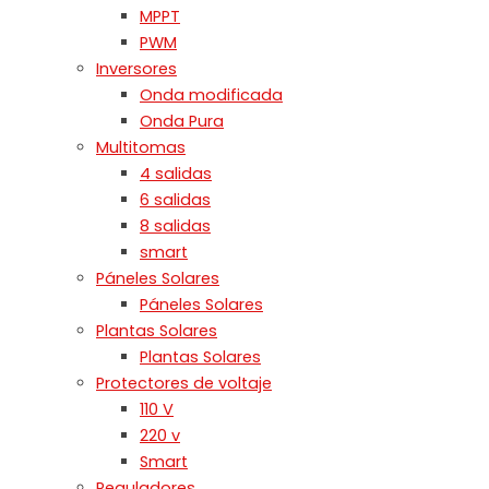
MPPT
PWM
Inversores
Onda modificada
Onda Pura
Multitomas
4 salidas
6 salidas
8 salidas
smart
Páneles Solares
Páneles Solares
Plantas Solares
Plantas Solares
Protectores de voltaje
110 V
220 v
Smart
Reguladores