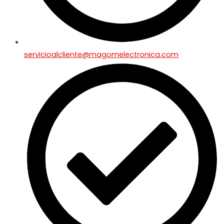
servicioalcliente@magomelectronica.com