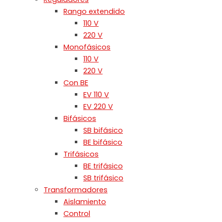
Rango extendido
110 V
220 V
Monofásicos
110 V
220 V
Con BE
EV 110 V
EV 220 V
Bifásicos
SB bifásico
BE bifásico
Trifásicos
BE trifásico
SB trifásico
Transformadores
Aislamiento
Control