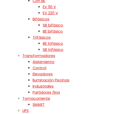
Con BE
EV 110 V
EV 220 V
Bifásicos
SB bifásico
BE bifásico
Trifásicos
BE trifásico
SB trifásico
Transformadores
Aislamiento
Control
Elevadores
Iluminación Piscinas
Industriales
Partidores fijos
Tomacorriente
SMART
UPS