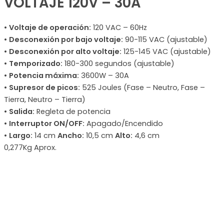
VOLTAJE 120V – 30A
•
Voltaje de operación:
120 VAC – 60Hz
•
Desconexión por bajo voltaje:
90-115 VAC (ajustable)
•
Desconexión por alto voltaje:
125-145 VAC (ajustable)
•
Temporizado:
180-300 segundos (ajustable)
•
Potencia máxima:
3600W – 30A
•
Supresor de picos:
525 Joules (Fase – Neutro, Fase –
Tierra, Neutro – Tierra)
•
Salida:
Regleta de potencia
•
Interruptor ON/OFF:
Apagado/Encendido
•
Largo:
14 cm
Ancho:
10,5 cm
Alto:
4,6 cm
0,277Kg Aprox.