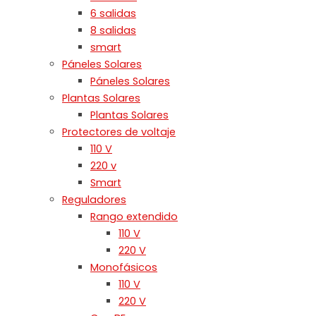
6 salidas
8 salidas
smart
Páneles Solares
Páneles Solares
Plantas Solares
Plantas Solares
Protectores de voltaje
110 V
220 v
Smart
Reguladores
Rango extendido
110 V
220 V
Monofásicos
110 V
220 V