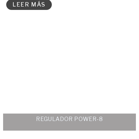
LEER MÁS
REGULADOR POWER-8