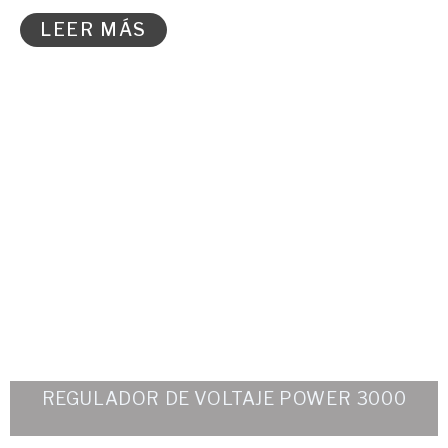
LEER MÁS
REGULADOR DE VOLTAJE POWER 3000