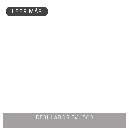
LEER MÁS
REGULADOR EV 1500