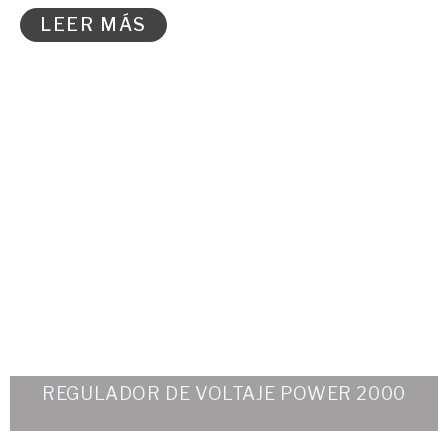
LEER MÁS
REGULADOR DE VOLTAJE POWER 2000