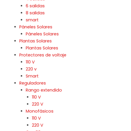
6 salidas
8 salidas
smart
Páneles Solares
Páneles Solares
Plantas Solares
Plantas Solares
Protectores de voltaje
110 V
220 v
Smart
Reguladores
Rango extendido
110 V
220 V
Monofásicos
110 V
220 V