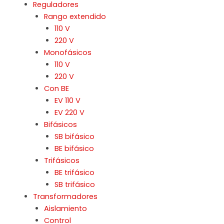
Reguladores
Rango extendido
110 V
220 V
Monofásicos
110 V
220 V
Con BE
EV 110 V
EV 220 V
Bifásicos
SB bifásico
BE bifásico
Trifásicos
BE trifásico
SB trifásico
Transformadores
Aislamiento
Control