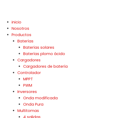
Ir
al
contenido
inicio
Nosotros
Productos
Baterías
Baterías solares
Baterías plomo ácido
Cargadores
Cargadores de batería
Controlador
MPPT
PWM
Inversores
Onda modificada
Onda Pura
Multitomas
4 salidas