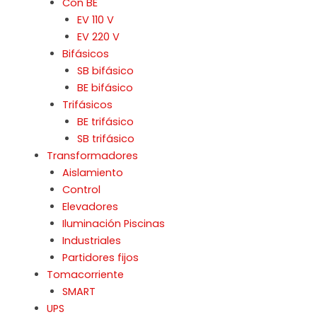
Con BE
EV 110 V
EV 220 V
Bifásicos
SB bifásico
BE bifásico
Trifásicos
BE trifásico
SB trifásico
Transformadores
Aislamiento
Control
Elevadores
Iluminación Piscinas
Industriales
Partidores fijos
Tomacorriente
SMART
UPS