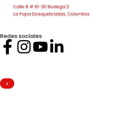
Calle 8 # 10-30 Bodega 2
La Popa Dosquebradas, Colombia
Redes sociales
F
I
Y
L
a
n
o
i
c
s
u
n
x
e
t
t
k
b
a
u
e
o
g
b
d