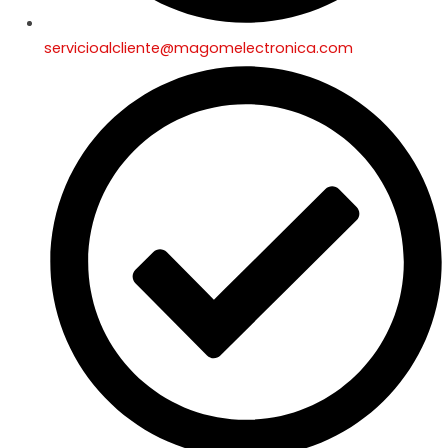
servicioalcliente@magomelectronica.com