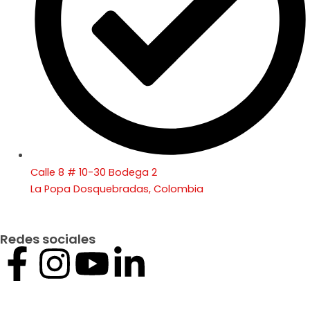
Calle 8 # 10-30 Bodega 2
La Popa Dosquebradas, Colombia
Redes sociales
F
I
Y
L
a
n
o
i