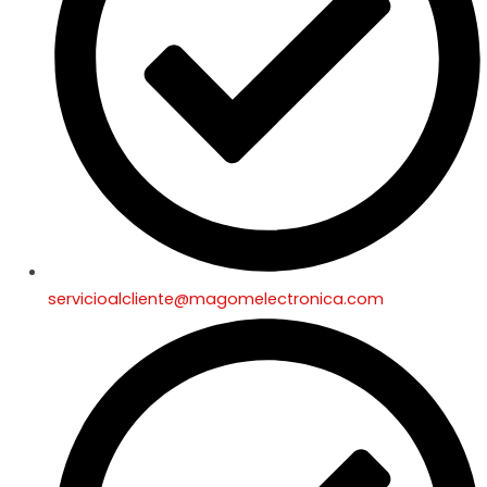
servicioalcliente@magomelectronica.com