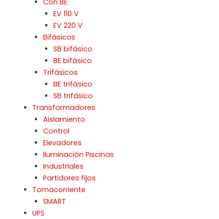
Con BE
EV 110 V
EV 220 V
Bifásicos
SB bifásico
BE bifásico
Trifásicos
BE trifásico
SB trifásico
Transformadores
Aislamiento
Control
Elevadores
Iluminación Piscinas
Industriales
Partidores fijos
Tomacorriente
SMART
UPS