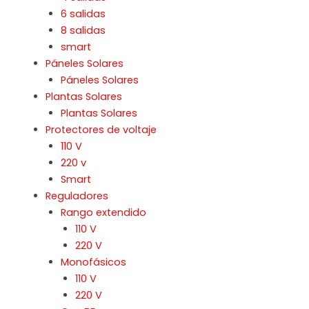
6 salidas
8 salidas
smart
Páneles Solares
Páneles Solares
Plantas Solares
Plantas Solares
Protectores de voltaje
110 V
220 v
Smart
Reguladores
Rango extendido
110 V
220 V
Monofásicos
110 V
220 V