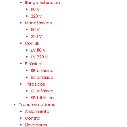
Rango extendido
110 V
220 V
Monofásicos
110 V
220 V
Con BE
EV 110 V
EV 220 V
Bifásicos
SB bifásico
BE bifásico
Trifásicos
BE trifásico
SB trifásico
Transformadores
Aislamiento
Control
Elevadores