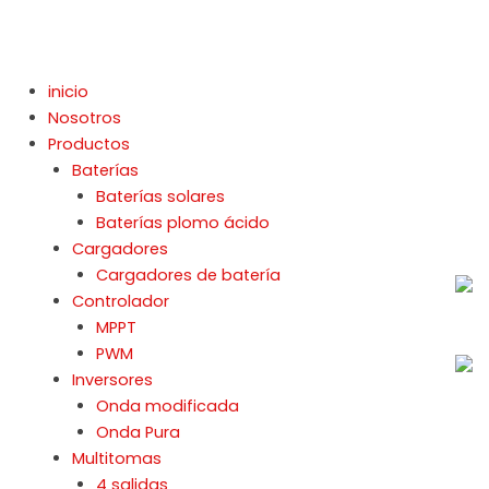
Ir
al
contenido
inicio
Nosotros
Productos
Baterías
Baterías solares
Baterías plomo ácido
Cargadores
Cargadores de batería
Controlador
MPPT
PWM
Inversores
Onda modificada
Onda Pura
Multitomas
4 salidas