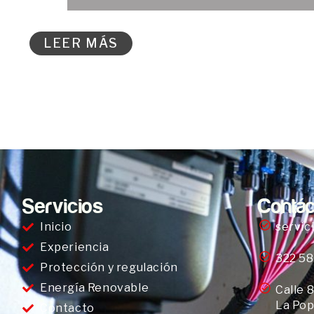
LEER MÁS
Servicios
Contác
Inicio
servic
Experiencia
322 58
Protección y regulación
Energía Renovable
Calle 
La Pop
Contacto