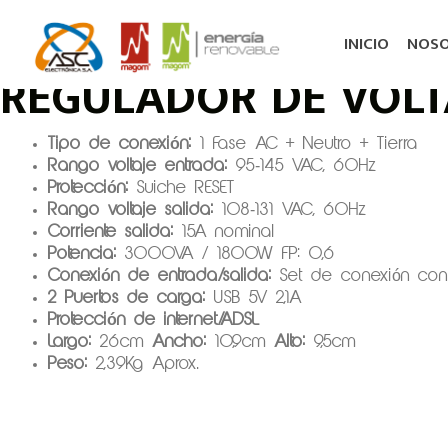
Ir
al
Regresar
INICIO
NOS
contenido
REGULADOR DE VOLT
Tipo de conexión:
1 Fase AC + Neutro + Tierra
Rango voltaje entrada:
95-145 VAC, 60Hz
Protección:
Suiche RESET
Rango voltaje salida:
108-131 VAC, 60Hz
Corriente salida:
15A nominal
Potencia:
3000VA / 1800W FP: 0,6
Conexión de entrada/salida:
Set de conexión con
2 Puertos de carga:
USB 5V 2,1A
Protección de internet/ADSL
Largo:
26cm
Ancho:
10,9cm
Alto:
9,5cm
Peso:
2,39Kg Aprox.