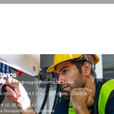
tanos
ioalcliente@magomelectronica.com
6 8107 - 312 843 2742 - (57) (606) 3350018
8 # 10-30 Bodega 2
a Dosquebradas, Colombia