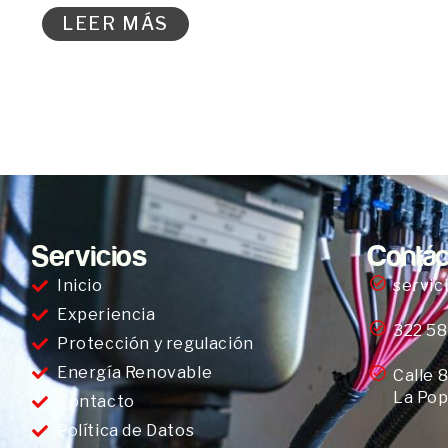
LEER MÁS
Servicios
Contác
Inicio
servic
Experiencia
322 58
Protección y regulación
Energía Renovable
Calle 
La Pop
Contacto
Política de Datos