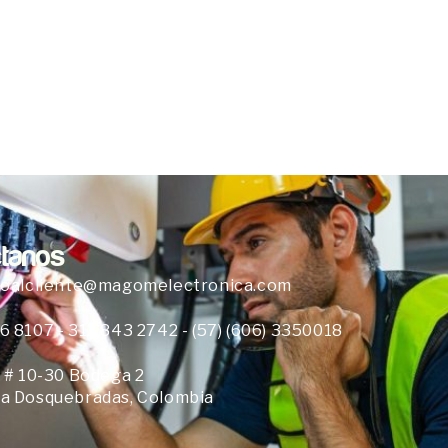
tanos
ioalcliente@magomelectronica.com
6 8107 - 312 843 2742 - (57) (606) 3350018
8 # 10-30 Bodega 2
a Dosquebradas, Colombia