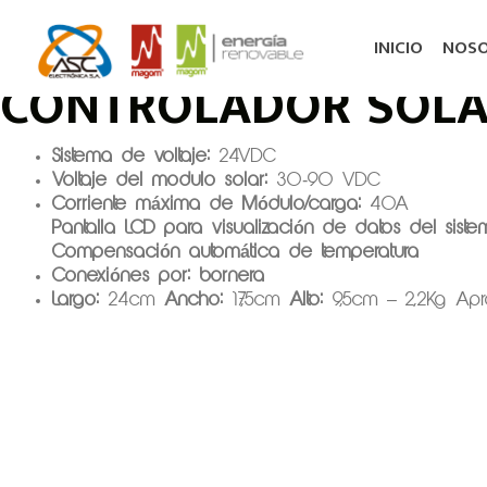
Ir
al
Regresar
INICIO
NOS
contenido
CONTROLADOR SOLAR
Sistema de voltaje:
24VDC
Voltaje del modulo solar:
30-90 VDC
Corriente máxima de Módulo/carga:
40A
Pantalla LCD para visualización de datos del sist
Compensación automática de temperatura
Conexiónes por: bornera
Largo:
24cm
Ancho:
17,5cm
Alto:
9,5cm – 2,2Kg Apr