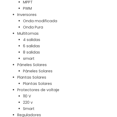
MPPT
PWM
Inversores
Onda modificada
Onda Pura
Multitomas
4 salidas
6 salidas
8 salidas
smart
Páneles Solares
Páneles Solares
Plantas Solares
Plantas Solares
Protectores de voltaje
110 V
220 v
Smart
Reguladores