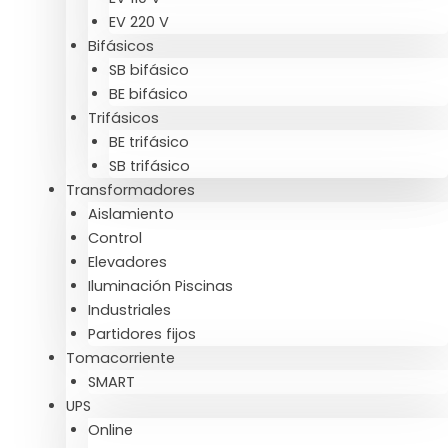
EV 220 V
Bifásicos
SB bifásico
BE bifásico
Trifásicos
BE trifásico
SB trifásico
Transformadores
Aislamiento
Control
Elevadores
Iluminación Piscinas
Industriales
Partidores fijos
Tomacorriente
SMART
UPS
Online