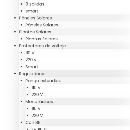
8 salidas
smart
Páneles Solares
Páneles Solares
Plantas Solares
Plantas Solares
Protectores de voltaje
110 V
220 v
Smart
Reguladores
Rango extendido
110 V
220 V
Monofásicos
110 V
220 V
Con BE
EV 110 V