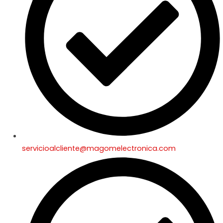
servicioalcliente@magomelectronica.com