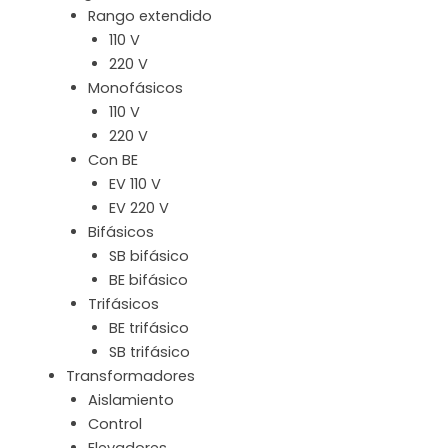
Rango extendido
110 V
220 V
Monofásicos
110 V
220 V
Con BE
EV 110 V
EV 220 V
Bifásicos
SB bifásico
BE bifásico
Trifásicos
BE trifásico
SB trifásico
Transformadores
Aislamiento
Control
Elevadores