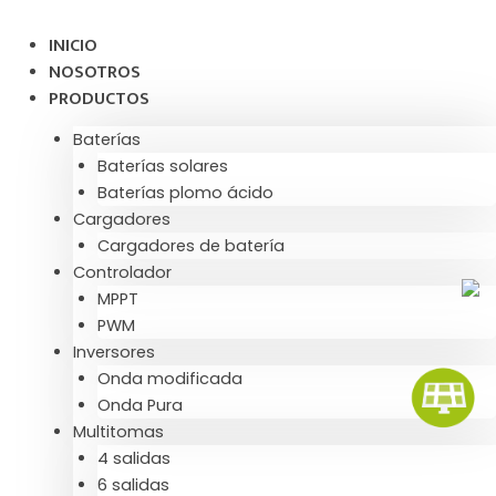
Ir
al
INICIO
contenido
NOSOTROS
PRODUCTOS
Baterías
Baterías solares
Baterías plomo ácido
Cargadores
Cargadores de batería
Controlador
MPPT
PWM
Inversores
Onda modificada
Onda Pura
Multitomas
4 salidas
6 salidas