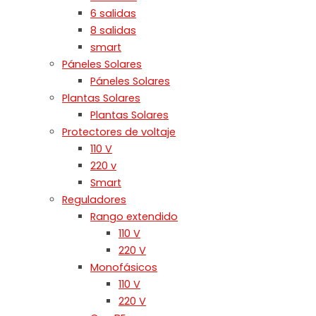
6 salidas
8 salidas
smart
Páneles Solares
Páneles Solares
Plantas Solares
Plantas Solares
Protectores de voltaje
110 V
220 v
Smart
Reguladores
Rango extendido
110 V
220 V
Monofásicos
110 V
220 V