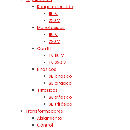
Rango extendido
110 V
220 V
Monofásicos
110 V
220 V
Con BE
EV 110 V
EV 220 V
Bifásicos
SB bifásico
BE bifásico
Trifásicos
BE trifásico
SB trifásico
Transformadores
Aislamiento
Control