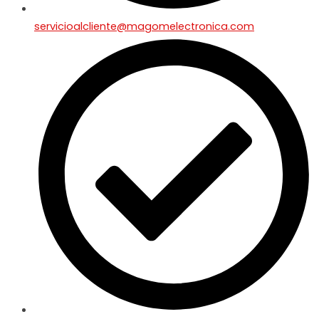
servicioalcliente@magomelectronica.com