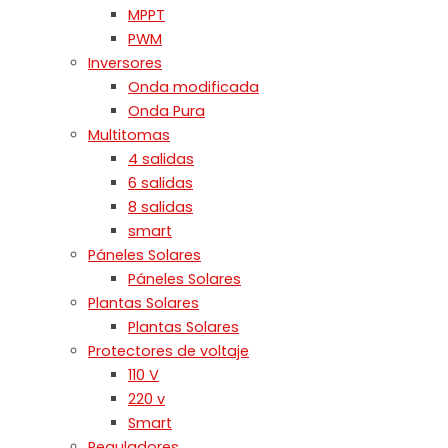
MPPT
PWM
Inversores
Onda modificada
Onda Pura
Multitomas
4 salidas
6 salidas
8 salidas
smart
Páneles Solares
Páneles Solares
Plantas Solares
Plantas Solares
Protectores de voltaje
110 V
220 v
Smart
Reguladores