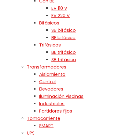
Con BE
EV 110 V
EV 220 V
Bifásicos
SB bifásico
BE bifásico
Trifásicos
BE trifásico
SB trifásico
Transformadores
Aislamiento
Control
Elevadores
Iluminación Piscinas
Industriales
Partidores fijos
Tomacorriente
SMART
UPS