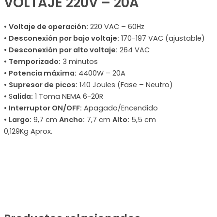
VOLTAJE 220V – 20A
•
Voltaje de operación:
220 VAC – 60Hz
•
Desconexión por bajo voltaje:
170-197 VAC (ajustable)
•
Desconexión por alto voltaje:
264 VAC
•
Temporizado:
3 minutos
•
Potencia máxima:
4400W – 20A
•
Supresor de picos:
140 Joules (Fase – Neutro)
• S
alida:
1 Toma NEMA 6-20R
•
Interruptor ON/OFF:
Apagado/Encendido
•
Largo:
9,7 cm
Ancho:
7,7 cm
Alto:
5,5 cm
0,129Kg Aprox.