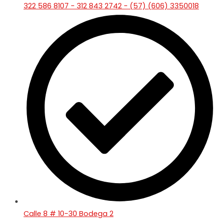
322 586 8107 - 312 843 2742 - (57) (606) 3350018
Calle 8 # 10-30 Bodega 2