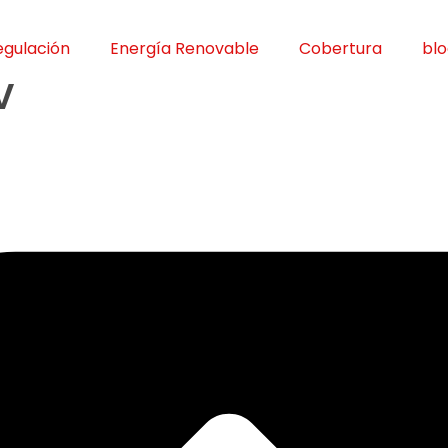
egulación
Energía Renovable
Cobertura
bl
V