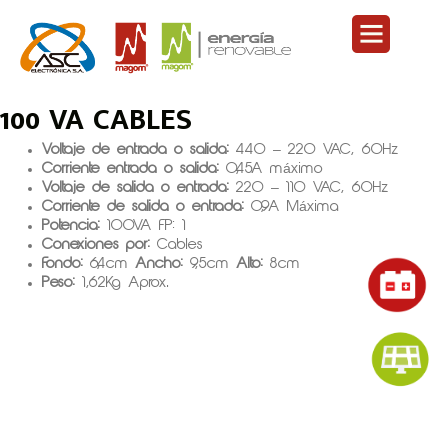
Ir
Menu
al
Regresar
PROTECCIÓN Y REGULACI
ENERGÍA RENOVABLE
contenido
TRANSFORMADOR INDUSTRIAL
100 VA CABLES
Voltaje de entrada o salida:
440 – 220 VAC, 60Hz
Corriente entrada o salida:
0,45A máximo
Voltaje de salida o entrada:
220 – 110 VAC, 60Hz
Corriente de salida o entrada:
0,9A Máxima
Potencia:
100VA FP: 1
Conexiones por:
Cables
Fondo:
6,4cm
Ancho:
9,5cm
Alto:
8cm
Peso:
1,62Kg Aprox.