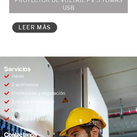
PROTECTOR DE VOLTAJE PV 3 TOMAS
USB
LEER MÁS
Servicios
Inicio
Experiencia
Protección y regulación
Energía Renovable
Contacto
Política de Datos
Contáctanos