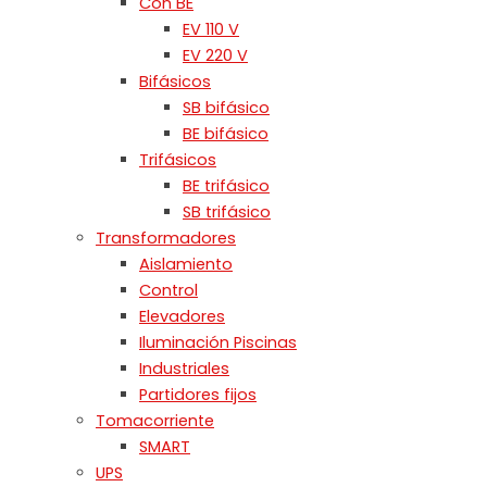
Con BE
EV 110 V
EV 220 V
Bifásicos
SB bifásico
BE bifásico
Trifásicos
BE trifásico
SB trifásico
Transformadores
Aislamiento
Control
Elevadores
Iluminación Piscinas
Industriales
Partidores fijos
Tomacorriente
SMART
UPS