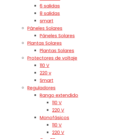
6 salidas
8 salidas
smart
Páneles Solares
Páneles Solares
Plantas Solares
Plantas Solares
Protectores de voltaje
110 V
220 v
Smart
Reguladores
Rango extendido
110 V
220 V
Monofásicos
110 V
220 V