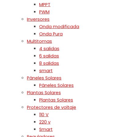
MPPT
PWM
Inversores
Onda modificada
Onda Pura
Multitomas
4 salidas
6 salidas
8 salidas
smart
Páneles Solares
Páneles Solares
Plantas Solares
Plantas Solares
Protectores de voltaje
110 V
220 v
Smart
Reguladores