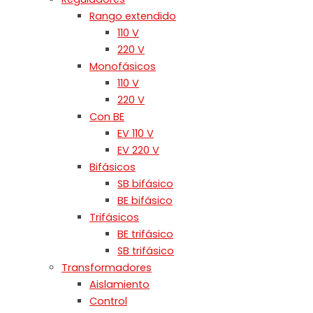
Rango extendido
110 V
220 V
Monofásicos
110 V
220 V
Con BE
EV 110 V
EV 220 V
Bifásicos
SB bifásico
BE bifásico
Trifásicos
BE trifásico
SB trifásico
Transformadores
Aislamiento
Control