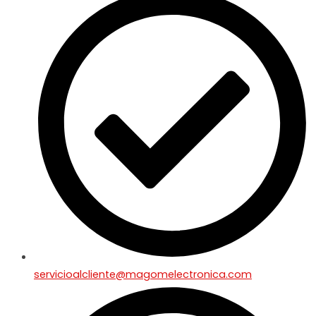
servicioalcliente@magomelectronica.com