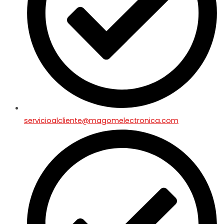
servicioalcliente@magomelectronica.com