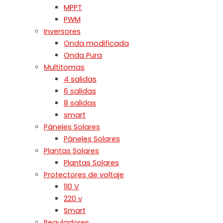
MPPT
PWM
Inversores
Onda modificada
Onda Pura
Multitomas
4 salidas
6 salidas
8 salidas
smart
Páneles Solares
Páneles Solares
Plantas Solares
Plantas Solares
Protectores de voltaje
110 V
220 v
Smart
Reguladores