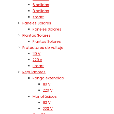
6 salidas
8 salidas
smart
Páneles Solares
Páneles Solares
Plantas Solares
Plantas Solares
Protectores de voltaje
110 V
220 v
Smart
Reguladores
Rango extendido
110 V
220 V
Monofásicos
110 V
220 V