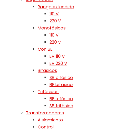
Rango extendido
110 V
220 V
Monofásicos
110 V
220 V
Con BE
EV 110 V
EV 220 V
Bifásicos
SB bifásico
BE bifásico
Trifásicos
BE trifásico
SB trifásico
Transformadores
Aislamiento
Control