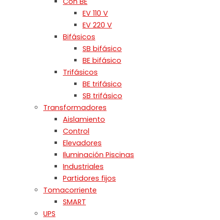
Con BE
EV 110 V
EV 220 V
Bifásicos
SB bifásico
BE bifásico
Trifásicos
BE trifásico
SB trifásico
Transformadores
Aislamiento
Control
Elevadores
Iluminación Piscinas
Industriales
Partidores fijos
Tomacorriente
SMART
UPS