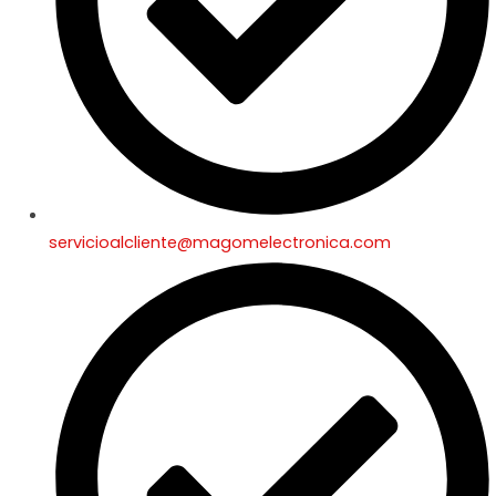
servicioalcliente@magomelectronica.com