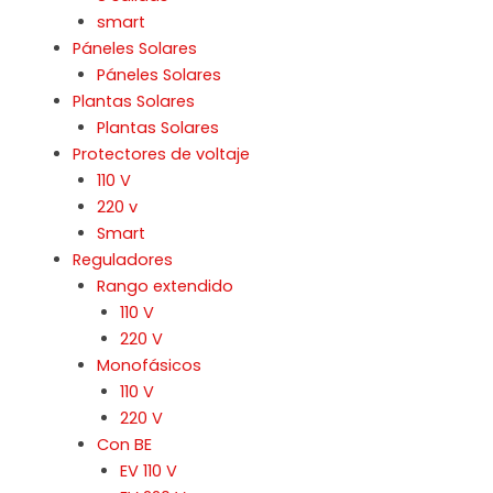
smart
Páneles Solares
Páneles Solares
Plantas Solares
Plantas Solares
Protectores de voltaje
110 V
220 v
Smart
Reguladores
Rango extendido
110 V
220 V
Monofásicos
110 V
220 V
Con BE
EV 110 V