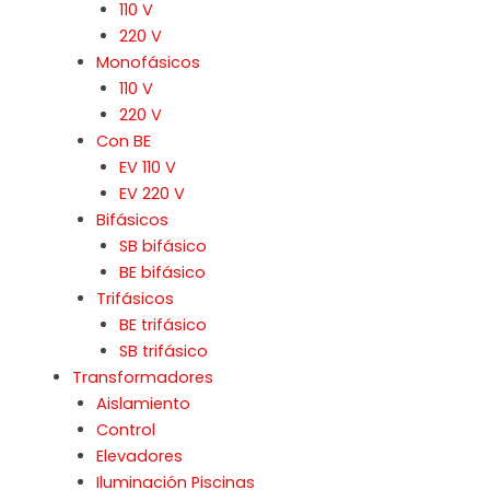
110 V
220 V
Monofásicos
110 V
220 V
Con BE
EV 110 V
EV 220 V
Bifásicos
SB bifásico
BE bifásico
Trifásicos
BE trifásico
SB trifásico
Transformadores
Aislamiento
Control
Elevadores
Iluminación Piscinas