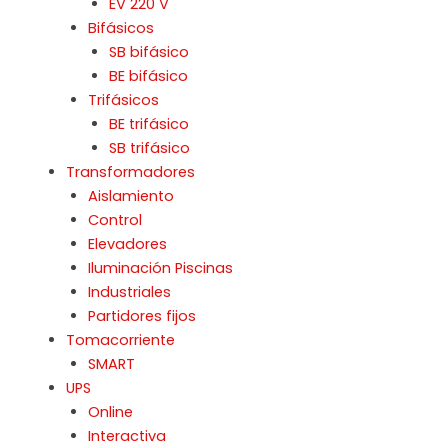
EV 220 V
Bifásicos
SB bifásico
BE bifásico
Trifásicos
BE trifásico
SB trifásico
Transformadores
Aislamiento
Control
Elevadores
Iluminación Piscinas
Industriales
Partidores fijos
Tomacorriente
SMART
UPS
Online
Interactiva