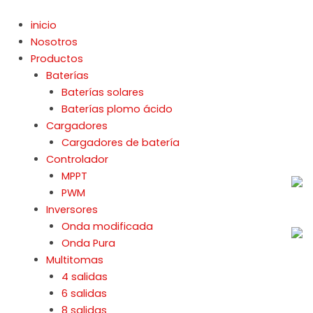
Ir
al
inicio
contenido
Nosotros
Productos
Baterías
Baterías solares
Baterías plomo ácido
Cargadores
Cargadores de batería
Controlador
MPPT
PWM
Inversores
Onda modificada
Onda Pura
Multitomas
4 salidas
6 salidas
8 salidas