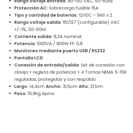
Rango voltaje entrada:
80-150 VAC, 50-60Hz
Protección AC:
Sobrecarga Fusible 15A
Tipo y cantidad de baterías:
12VDC – 9Ah x 2
Rango voltaje salida:
110/127 (configurable) VAC
+/-1%, 50-60Hz
Corriente salida:
8,2A nominal
Potencia
: 1000VA / 900W FP: 0,9
Monitoreo mediante puerto USB / RS232
Pantalla LCD
Conexión de entrada/salida:
Set de conexión con
clavija + regleta de potencia + 4 Tomas NEMA 5-15R
reguladas, protegidas y con respaldo
Largo:
14,4cm
Ancho:
31,5cm
Alto:
21,1cm
Peso:
10,9Kg Aprox.