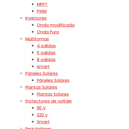
MPPT
PWM
Inversores
Onda modificada
Onda Pura
Multitomas
4 salidas
6 salidas
8 salidas
smart
Páneles Solares
Páneles Solares
Plantas Solares
Plantas Solares
Protectores de voltaje
110 V
220 v
Smart
Reguladores