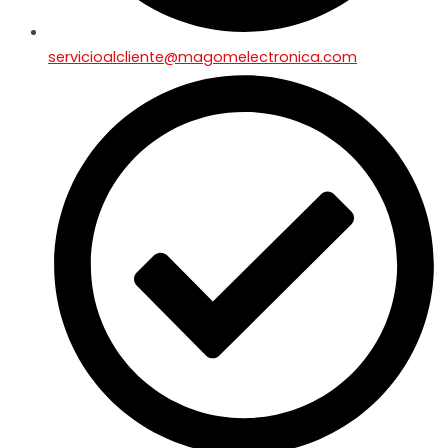
servicioalcliente@magomelectronica.com