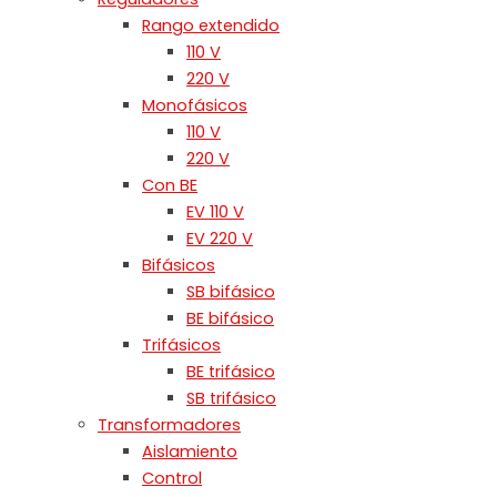
Rango extendido
110 V
220 V
Monofásicos
110 V
220 V
Con BE
EV 110 V
EV 220 V
Bifásicos
SB bifásico
BE bifásico
Trifásicos
BE trifásico
SB trifásico
Transformadores
Aislamiento
Control