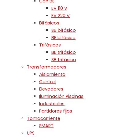
Con BE
EV 110 V
EV 220 V
Bifásicos
SB bifásico
BE bifásico
Trifásicos
BE trifásico
SB trifásico
Transformadores
Aislamiento
Control
Elevadores
Iluminación Piscinas
Industriales
Partidores fijos
Tomacorriente
SMART
UPS