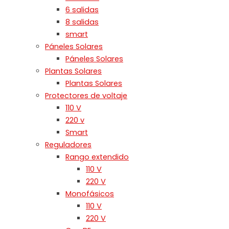
6 salidas
8 salidas
smart
Páneles Solares
Páneles Solares
Plantas Solares
Plantas Solares
Protectores de voltaje
110 V
220 v
Smart
Reguladores
Rango extendido
110 V
220 V
Monofásicos
110 V
220 V