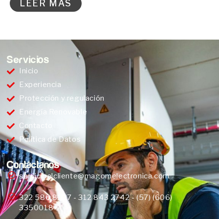
LEER MÁS
Servicios
Inicio
Experiencia
Protección y regulación
Energía Renovable
Contacto
Política de Datos
Contáctanos
servicioalcliente@magomelectronica.com
322 586 8107 - 312 843 2742 - (57) (606)
3350018